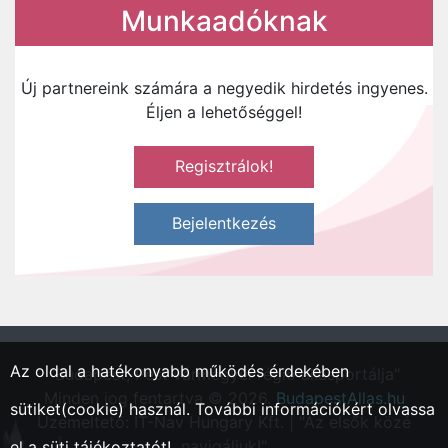
Munkaadóknak
Új partnereink számára a negyedik hirdetés ingyenes.
Éljen a lehetőséggel!
Regisztrálok!
Bejelentkezés
Az oldal a hatékonyabb működés érdekében
"Budapest, Pest vármegyei régió állásportálja"
Minden jog fentartva © 2026.
BudapestAllas.hu
sütiket(cookie) használ. További információkért olvassa
Üzemeltető: IT-Nav Hungary Kft. | "Az elsők közé
navigáljuk!"
el a
süti tájékoztatót!