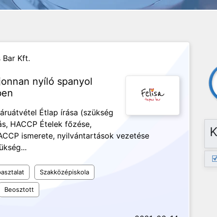
 Bar Kft.
jonnan nyíló spanyol
ben
áruátvétel Étlap írása (szükség
lás, HACCP Ételek főzése,
K
HACCP ismerete, nyilvántartások vezetése
ükség...
asztalat
Szakközépiskola
Beosztott