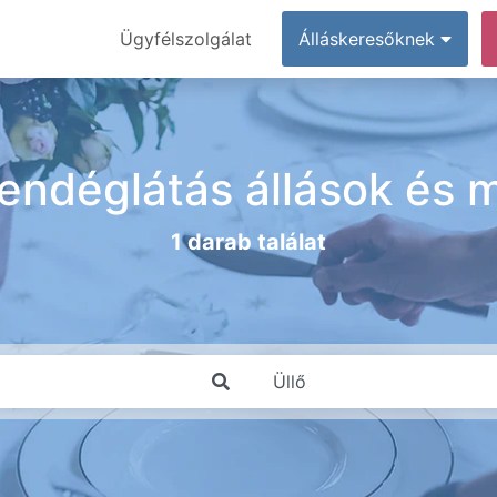
Ügyfélszolgálat
Álláskeresőknek
vendéglátás állások és
1 darab találat