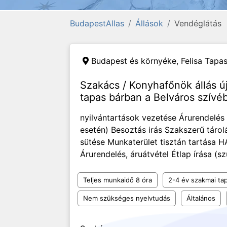
BudapestAllas
Állások
Vendéglátás
Budapest és környéke,
Felisa Tapas
Szakács / Konyhafőnök állás ú
tapas bárban a Belváros szívé
nyilvántartások vezetése Árurendelés 
esetén) Besoztás irás Szakszerű táro
sütése Munkaterület tisztán tartása 
Árurendelés, áruátvétel Étlap írása (sz
Teljes munkaidő 8 óra
2-4 év szakmai tap
Nem szükséges nyelvtudás
Általános