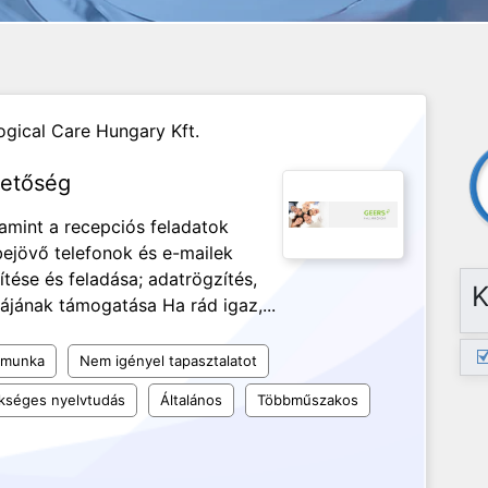
gical Care Hungary Kft.
hetőség
lamint a recepciós feladatok
bejövő telefonok és e-mailek
tése és feladása; adatrögzítés,
K
ájának támogatása Ha rád igaz,...
 munka
Nem igényel tapasztalatot
kséges nyelvtudás
Általános
Többműszakos