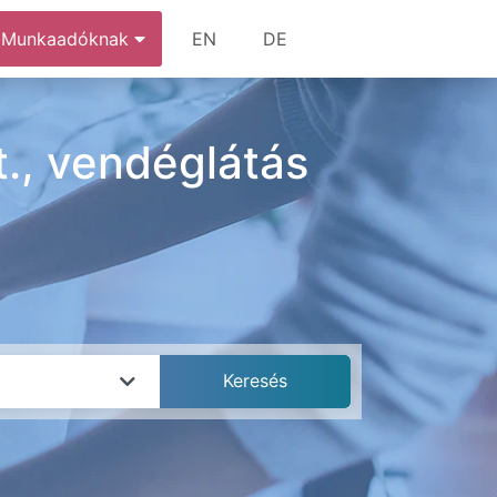
Munkaadóknak
EN
DE
., vendéglátás