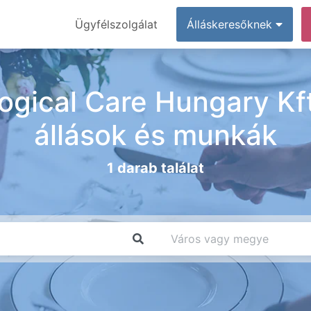
Ügyfélszolgálat
Álláskeresőknek
ogical Care Hungary Kft
állások és munkák
1 darab találat