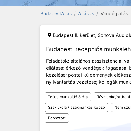
BudapestAllas
Állások
Vendéglátás
Budapest II. kerület,
Sonova Audiolo
Budapesti recepciós munkale
Feladatok: általános asszisztencia, va
ellátása; érkező vendégek fogadása, 
kezelése; postai küldemények előkészí
nyilvántartás vezetése; kollégák munk
Teljes munkaidő 8 óra
Távmunka/otthoni
Szakiskola / szakmunkás képző
Nem szü
Beosztott