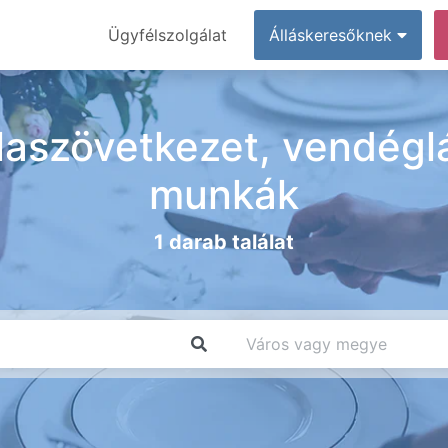
Ügyfélszolgálat
Álláskeresőknek
olaszövetkezet, vendéglá
munkák
1 darab találat