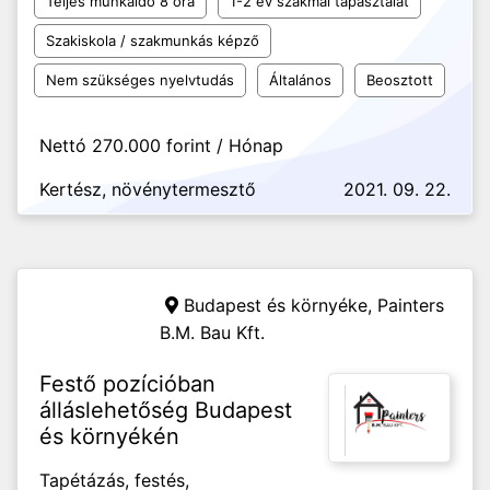
Teljes munkaidő 8 óra
1-2 év szakmai tapasztalat
Szakiskola / szakmunkás képző
Nem szükséges nyelvtudás
Általános
Beosztott
Nettó 270.000 forint / Hónap
Kertész, növénytermesztő
2021. 09. 22.
Budapest és környéke,
Painters
B.M. Bau Kft.
Festő pozícióban
álláslehetőség Budapest
és környékén
Tapétázás, festés,