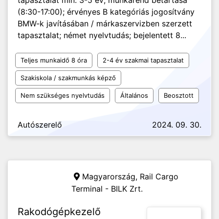
tapasztalat min. 3-5 év; munkarend betartása
(8:30-17:00); érvényes B kategóriás jogosítvány
BMW-k javításában / márkaszervizben szerzett
tapasztalat; német nyelvtudás; bejelentett 8...
Teljes munkaidő 8 óra
2-4 év szakmai tapasztalat
Szakiskola / szakmunkás képző
Nem szükséges nyelvtudás
Általános
Beosztott
Autószerelő
2024. 09. 30.
Magyarország,
Rail Cargo
Terminal - BILK Zrt.
Rakodógépkezelő