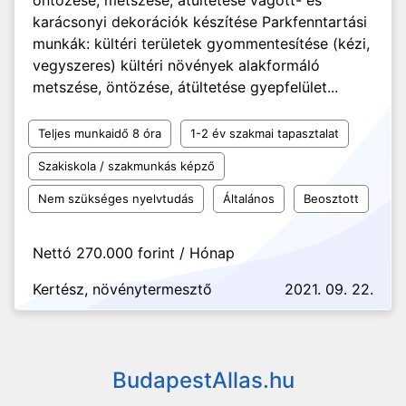
öntözése, metszése, átültetése vágott- és
karácsonyi dekorációk készítése Parkfenntartási
munkák: kültéri területek gyommentesítése (kézi,
vegyszeres) kültéri növények alakformáló
metszése, öntözése, átültetése gyepfelület...
Teljes munkaidő 8 óra
1-2 év szakmai tapasztalat
Szakiskola / szakmunkás képző
Nem szükséges nyelvtudás
Általános
Beosztott
Nettó 270.000 forint / Hónap
Kertész, növénytermesztő
2021. 09. 22.
BudapestAllas.hu