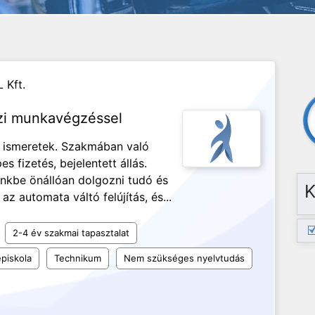
Kft.
zi munkavégzéssel
s ismeretek. Szakmában való
s fizetés, bejelentett állás.
ünkbe önállóan dolgozni tudó és
K
az automata váltó felújítás, és...
2-4 év szakmai tapasztalat
piskola
Technikum
Nem szükséges nyelvtudás