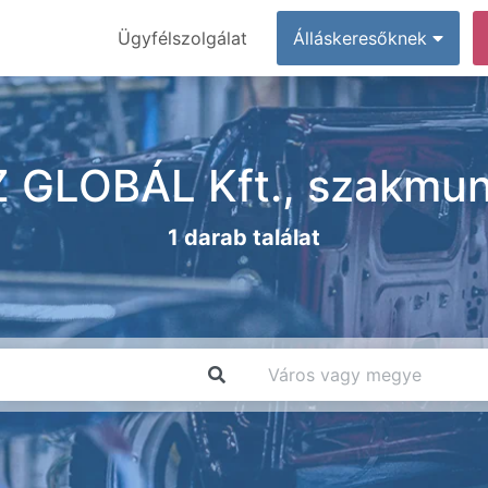
Ügyfélszolgálat
Álláskeresőknek
GLOBÁL Kft., szakmunk
1 darab találat