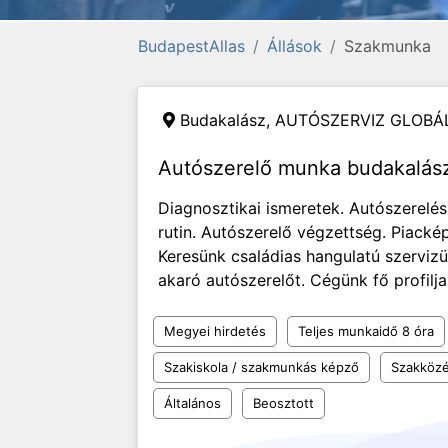
BudapestAllas
Állások
Szakmunka
Budakalász,
AUTÓSZERVIZ GLOBÁL 
Autószerelő munka budakalás
Diagnosztikai ismeretek. Autószerelé
rutin. Autószerelő végzettség. Piacképe
Keresünk családias hangulatú szerviz
akaró autószerelőt. Cégünk fő profilja 
Megyei hirdetés
Teljes munkaidő 8 óra
Szakiskola / szakmunkás képző
Szakközé
Általános
Beosztott