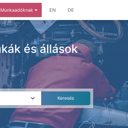
Munkaadóknak
EN
DE
ák és állások