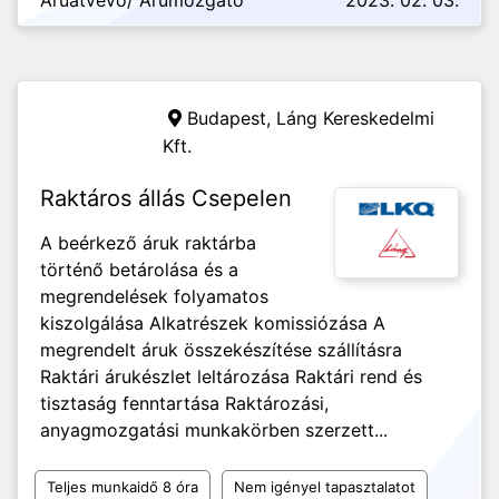
Áruátvevő/ Árumozgató
2023. 02. 03.
Budapest,
Láng Kereskedelmi
Kft.
Raktáros állás Csepelen
A beérkező áruk raktárba
történő betárolása és a
megrendelések folyamatos
kiszolgálása Alkatrészek komissiózása A
megrendelt áruk összekészítése szállításra
Raktári árukészlet leltározása Raktári rend és
tisztaság fenntartása Raktározási,
anyagmozgatási munkakörben szerzett...
Teljes munkaidő 8 óra
Nem igényel tapasztalatot