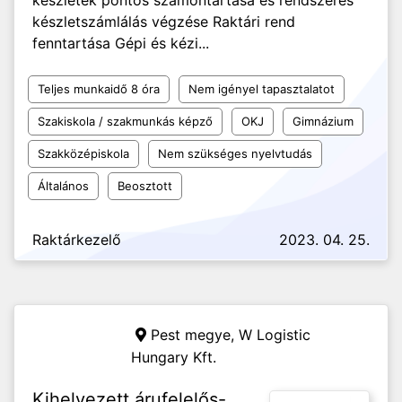
készletek pontos számontartása és rendszeres
készletszámlálás végzése Raktári rend
fenntartása Gépi és kézi...
Teljes munkaidő 8 óra
Nem igényel tapasztalatot
Szakiskola / szakmunkás képző
OKJ
Gimnázium
Szakközépiskola
Nem szükséges nyelvtudás
Általános
Beosztott
Raktárkezelő
2023. 04. 25.
Pest megye,
W Logistic
Hungary Kft.
Kihelyezett árufelelős-