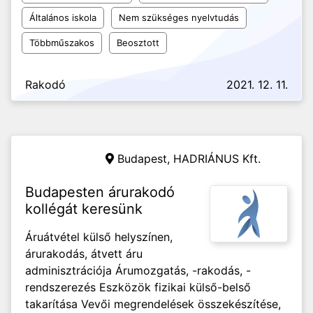
Általános iskola
Nem szükséges nyelvtudás
Többműszakos
Beosztott
Rakodó
2021. 12. 11.
Budapest,
HADRIÁNUS Kft.
Budapesten árurakodó
kollégát keresünk
Áruátvétel külső helyszínen,
árurakodás, átvett áru
adminisztrációja Árumozgatás, -rakodás, -
rendszerezés Eszközök fizikai külső-belső
takarítása Vevői megrendelések összekészítése,