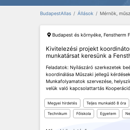
BudapestAllas
Állások
Mérnök, műsza
Budapest és környéke,
Fenstherm F
Kivitelezési projekt koordiná
munkatársat keresünk a Fenst
Feladatok: Nyílászáró szerkezetek beé
koordinálása Műszaki jellegű kérdések
Munkafolyamatok szervezése, helyszíni
velük való kapcsolattartás Kooperáci
Megyei hirdetés
Teljes munkaidő 8 óra
Technikum
Főiskola
Egyetem
Ne