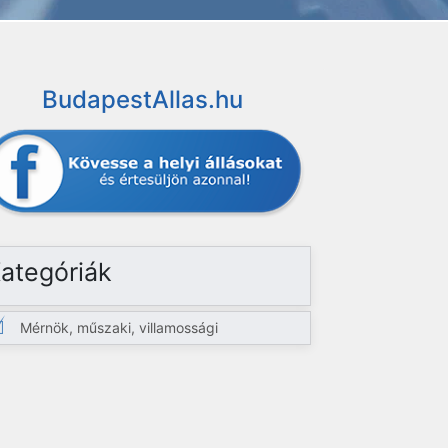
BudapestAllas.hu
ategóriák
Mérnök, műszaki, villamossági