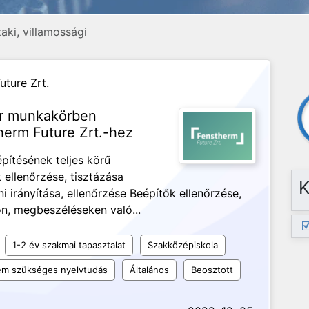
ki, villamossági
uture Zrt.
tor munkakörben
herm Future Zrt.-hez
pítésének teljes körű
 ellenőrzése, tisztázása
K
 irányítása, ellenőrzése Beépítők ellenőrzése,
ón, megbeszéléseken való...
1-2 év szakmai tapasztalat
Szakközépiskola
m szükséges nyelvtudás
Általános
Beosztott