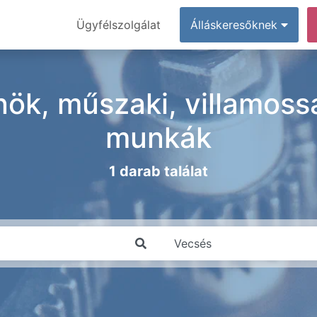
Ügyfélszolgálat
Álláskeresőknek
ök, műszaki, villamossá
munkák
1 darab találat