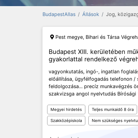
BudapestAllas
Állások
Jog, közigaz
Pest megye,
Bihari és Társa Végreh
Budapest XIII. kerületében m
gyakorlattal rendelkező végreha
vagyonkutatás, ingó-, ingatlan foglal
előállítása, ügyfélfogadás telefonon /
feldolgozása... precíz munkavégzés ö
szakvizsga angol nyelvtudás Bírósági 
Megyei hirdetés
Teljes munkaidő 8 óra
Szakközépiskola
Nem szükséges nyelvt