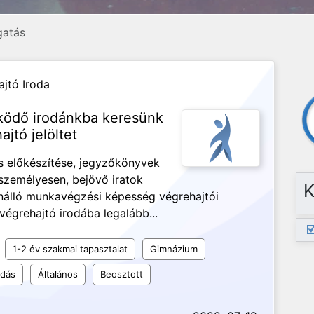
gatás
ajtó Iroda
űködő irodánkba keresünk
jtó jelöltet
ás előkészítése, jegyzőkönyvek
 személyesen, bejövő iratok
K
nálló munkavégzési képesség végrehajtói
végrehajtó irodába legalább...
1-2 év szakmai tapasztalat
Gimnázium
udás
Általános
Beosztott