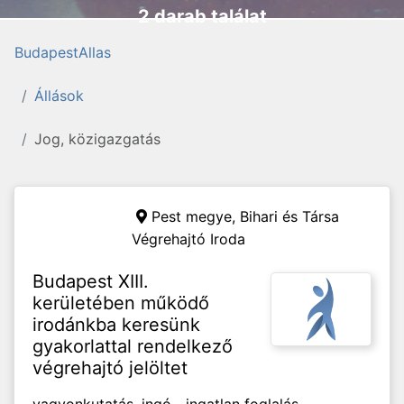
2 darab találat
BudapestAllas
Állások
Jog, közigazgatás
Pest megye,
Bihari és Társa
Végrehajtó Iroda
Budapest XIII.
kerületében működő
irodánkba keresünk
gyakorlattal rendelkező
végrehajtó jelöltet