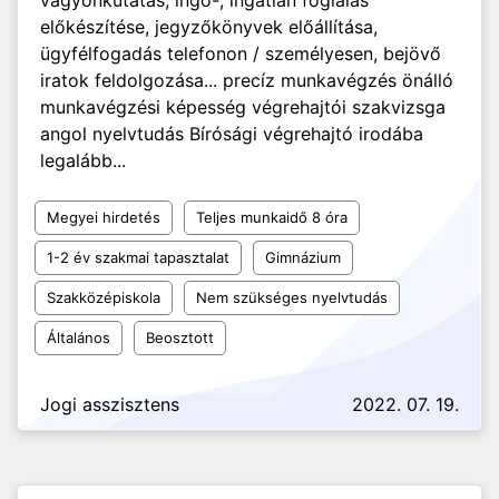
vagyonkutatás, ingó-, ingatlan foglalás
előkészítése, jegyzőkönyvek előállítása,
ügyfélfogadás telefonon / személyesen, bejövő
iratok feldolgozása... precíz munkavégzés önálló
munkavégzési képesség végrehajtói szakvizsga
angol nyelvtudás Bírósági végrehajtó irodába
legalább...
Megyei hirdetés
Teljes munkaidő 8 óra
1-2 év szakmai tapasztalat
Gimnázium
Szakközépiskola
Nem szükséges nyelvtudás
Általános
Beosztott
Jogi asszisztens
2022. 07. 19.