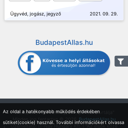
Ügyvéd, jogász, jegyző
2021. 09. 29.
BudapestAllas.hu
Az oldal a hatékonyabb működés érdekében
"Budapest, Pest vármegyei régió állásportálja"
Minden jog fentartva © 2026.
BudapestAllas.hu
sütiket(cookie) használ. További információkért olvassa
Üzemeltető: IT-Nav Hungary Kft. | "Az elsők közé