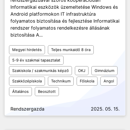
rendszergazdával szoros kooperációban
Informatikai eszközök üzemeltetése Windows és
Android platformokon IT infrastruktúra
folyamatos biztosítása és fejlesztése Informatikai
rendszer folyamatos rendelkezésre állásának
biztosítása A...
Megyei hirdetés
Teljes munkaidő 8 óra
5-9 év szakmai tapasztalat
Szakiskola / szakmunkás képző
OKJ
Gimnázium
Szakközépiskola
Technikum
Főiskola
Angol
Általános
Beosztott
Rendszergazda
2025. 05. 15.