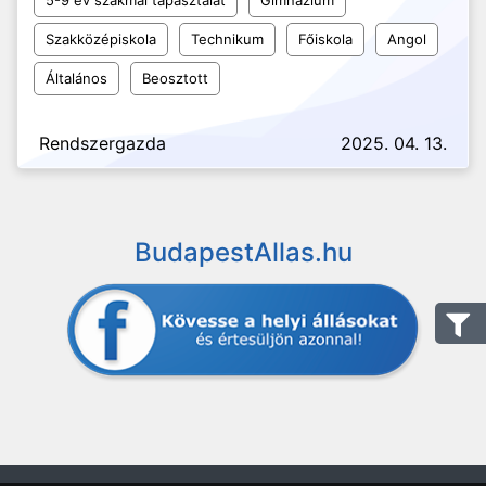
5-9 év szakmai tapasztalat
Gimnázium
Szakközépiskola
Technikum
Főiskola
Angol
Általános
Beosztott
Rendszergazda
2025. 04. 13.
BudapestAllas.hu