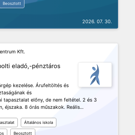
Beosztott
2026. 07. 30.
ntrum Kft.
lti eladó,-pénztáros
rgép kezelése. Árufeltöltés és
sztaságának és
 tapasztalat előny, de nem feltétel. 2 és 3
, éjszaka. 8 órás műszakok. Reális...
asztalat
Általános iskola
os
Beosztott