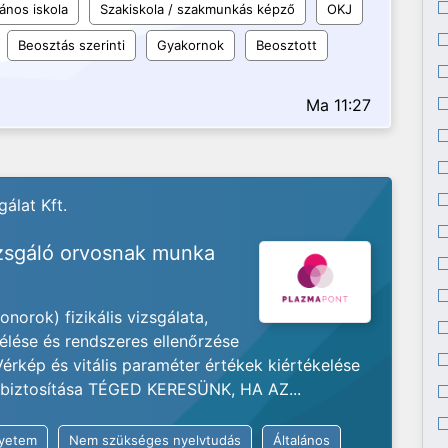
lános iskola
Szakiskola / szakmunkás képző
OKJ
Beosztás szerinti
Gyakornok
Beosztott
Ma 11:27
álat Kft.
izsgáló orvosnak munka
rok) fizikális vizsgálata,
lése és rendszeres ellenőrzése
rkép és vitális paraméter értékek kiértékelése
t biztosítása TÉGED KERESÜNK, HA AZ...
yetem
Nem szükséges nyelvtudás
Általános