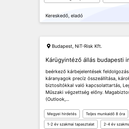
Kereskedő, eladó
Budapest,
NiT-Risk Kft.
Kárügyintéző állás budapesti 
beérkező kárbejelentések feldolgozása
káranyagok precíz összeállítása, kár
biztosítókkal való kapcsolattartás, 
Műszaki végzettség előny. Magabiztos
(Outlook,...
Megyei hirdetés
Teljes munkaidő 8 óra
1-2 év szakmai tapasztalat
2-4 év szakma