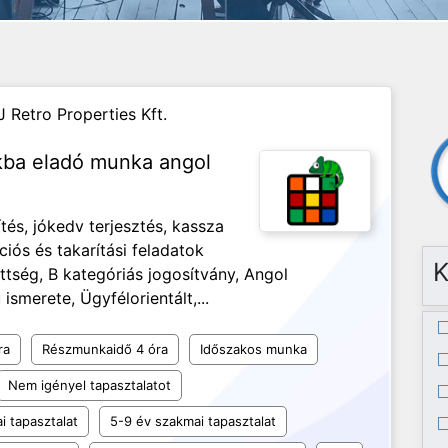
J Retro Properties Kft.
nkba eladó munka angol
és, jókedv terjesztés, kassza
ciós és takarítási feladatok
K
ség, B kategóriás jogosítvány, Angol
ismerete, Ügyfélorientált,...
ra
Részmunkaidő 4 óra
Időszakos munka
Nem igényel tapasztalatot
i tapasztalat
5-9 év szakmai tapasztalat