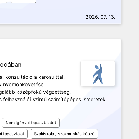
2026. 07. 13.
irodában
, konzultáció a károsulttal,
ok nyomonkövetése,
Legalább középfokú végzettség.
 felhasználói szintű számítógépes ismeretek
Nem igényel tapasztalatot
i tapasztalat
Szakiskola / szakmunkás képző