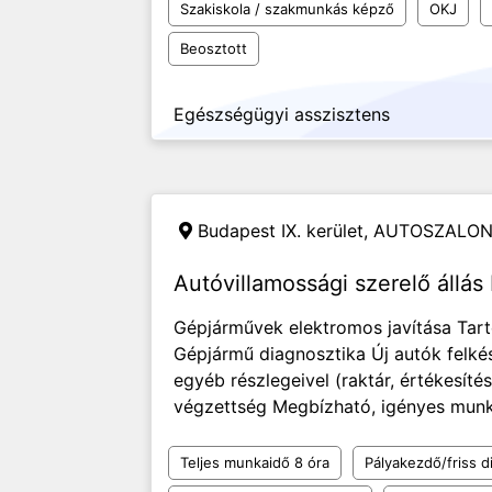
Szakiskola / szakmunkás képző
OKJ
Beosztott
Egészségügyi asszisztens
Budapest IX. kerület,
AUTOSZALON 
Autóvillamossági szerelő állá
Gépjárművek elektromos javítása Tar
Gépjármű diagnosztika Új autók felk
egyéb részlegeivel (raktár, értékesítés
végzettség Megbízható, igényes munka
Teljes munkaidő 8 óra
Pályakezdő/friss d