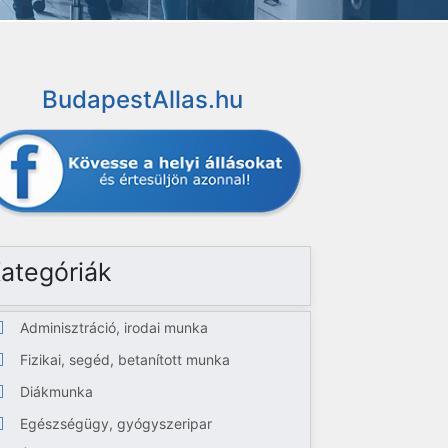
BudapestAllas.hu
ategóriák
Adminisztráció, irodai munka
Fizikai, segéd, betanított munka
Diákmunka
Egészségügy, gyógyszeripar