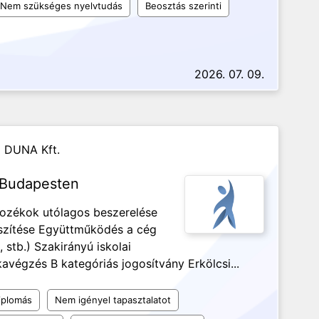
Nem szükséges nyelvtudás
Beosztás szerinti
2026. 07. 09.
DUNA Kft.
s Budapesten
tozékok utólagos beszerelése
észítése Együttműködés a cég
, stb.) Szakirányú iskolai
végzés B kategóriás jogosítvány Erkölcsi...
iplomás
Nem igényel tapasztalatot