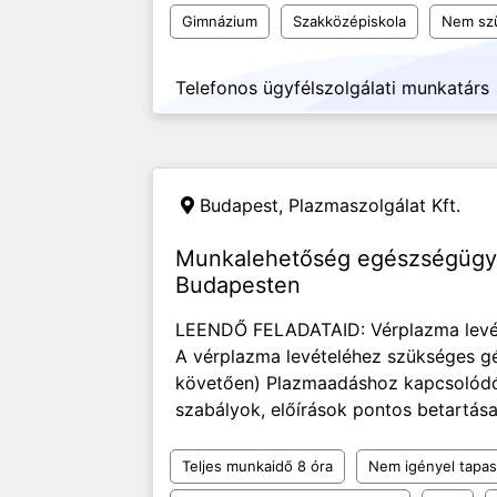
Gimnázium
Szakközépiskola
Nem sz
Telefonos ügyfélszolgálati munkatárs
Budapest,
Plazmaszolgálat Kft.
Munkalehetőség egészségügyi
Budapesten
LEENDŐ FELADATAID: Vérplazma levét
A vérplazma levételéhez szükséges gé
követően) Plazmaadáshoz kapcsolódó a
szabályok, előírások pontos betartás
Teljes munkaidő 8 óra
Nem igényel tapas