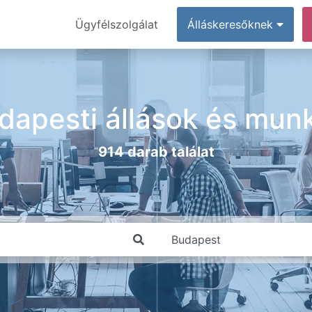
Ügyfélszolgálat
Álláskeresőknek
dapesti állások és mun
914 darab találat