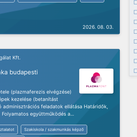
2026. 08. 03.
álat Kft.
ka budapesti
ele (plazmaferezis elvégzése)
pek kezelése (betanítást
dminisztrációs feladatok ellátása Határidők,
a Folyamatos együttműködés a...
ztalatot
Szakiskola / szakmunkás képző