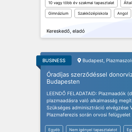
10 vagy több év szakmai tapasztalat
Álta
Gimnázium
Szakközépiskola
Angol
Kereskedő, eladó
BUSINESS
Budapest,
Plazmaszolg
Óradíjas szerződéssel donorv
Budapesten
LEENDŐ FELADATAID: Plazmaadók (dono
plazmaadásra való alkalmasság megíté
Szükséges adminisztráció elvégzése Vé
Plazmaferezis során orvosi felügyele
Egyéb
Nem igényel tapasztalatot
Eg