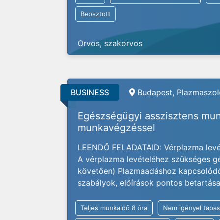
Beosztott
Orvos, szakorvos
BUSINESS
Budapest,
Plazmaszolg
Egészségügyi asszisztens mun
munkavégzéssel
LEENDŐ FELADATAID: Vérplazma levét
A vérplazma levételéhez szükséges gé
követően) Plazmaadáshoz kapcsolódó a
szabályok, előírások pontos betartás
Teljes munkaidő 8 óra
Nem igényel tapas