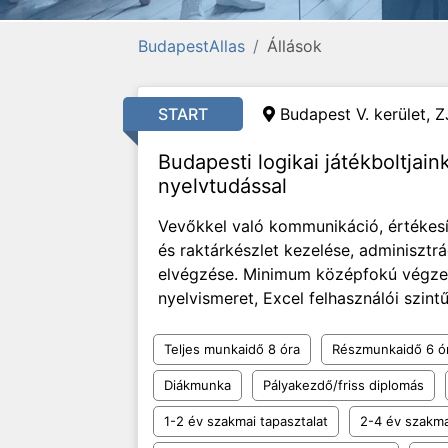
BudapestAllas
Állások
START
Budapest V. kerület,
Z
Budapesti logikai játékboltjai
nyelvtudással
Vevőkkel való kommunikáció, értékesít
és raktárkészlet kezelése, adminisztrá
elvégzése. Minimum középfokú végzett
nyelvismeret, Excel felhasználói szintű 
Teljes munkaidő 8 óra
Részmunkaidő 6 ó
Diákmunka
Pályakezdő/friss diplomás
1-2 év szakmai tapasztalat
2-4 év szakma