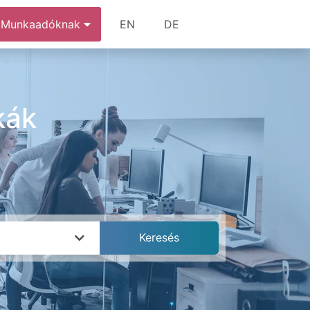
Munkaadóknak
EN
DE
kák