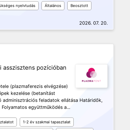
ükséges nyelvtudás
Általános
Beosztott
2026. 07. 20.
 asszisztens pozícióban
ele (plazmaferezis elvégzése)
pek kezelése (betanítást
dminisztrációs feladatok ellátása Határidők,
a Folyamatos együttműködés a...
ztalatot
1-2 év szakmai tapasztalat