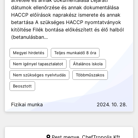
átvétele és annak dokumentálása Lejárati
dátumok ellenőrzése és annak dokumentálása
HACCP előírások naprakész ismerete és annak
betartása A szükséges HACCP nyomtatványok
kitöltése Filék bontása előkészített és élő halból
(betanulásban...
Megyei hirdetés
Teljes munkaidő 8 óra
Nem igényel tapasztalatot
Általános iskola
Nem szükséges nyelvtudás
Többműszakos
Beosztott
Fizikai munka
2024. 10. 28.
Pest megye,
ChefTropolis Kft.