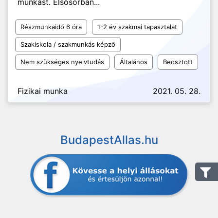
munkást. Elsősorban...
Részmunkaidő 6 óra
1-2 év szakmai tapasztalat
Szakiskola / szakmunkás képző
Nem szükséges nyelvtudás
Általános
Beosztott
Fizikai munka
2021. 05. 28.
BudapestAllas.hu