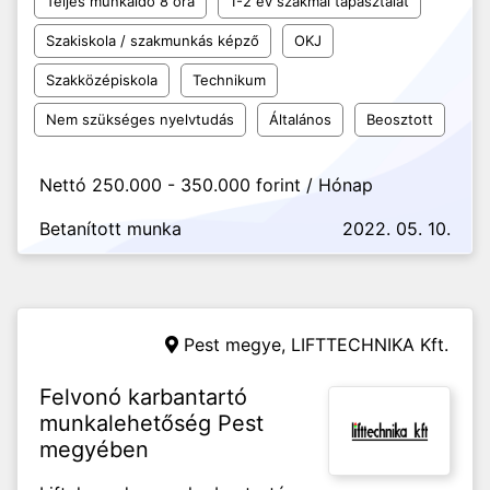
Teljes munkaidő 8 óra
1-2 év szakmai tapasztalat
Szakiskola / szakmunkás képző
OKJ
Szakközépiskola
Technikum
Nem szükséges nyelvtudás
Általános
Beosztott
Nettó 250.000 - 350.000 forint / Hónap
Betanított munka
2022. 05. 10.
Pest megye,
LIFTTECHNIKA Kft.
Felvonó karbantartó
munkalehetőség Pest
megyében