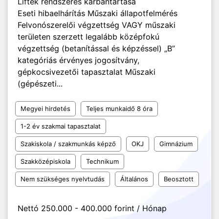
Liftek rendszeres karbantartása
Eseti hibaelhárítás Műszaki állapotfelmérés
Felvonószerelői végzettség VAGY műszaki
területen szerzett legalább középfokú
végzettség (betanítással és képzéssel) „B”
kategóriás érvényes jogosítvány,
gépkocsivezetői tapasztalat Műszaki
(gépészeti...
Megyei hirdetés
Teljes munkaidő 8 óra
1-2 év szakmai tapasztalat
Szakiskola / szakmunkás képző
OKJ
Gimnázium
Szakközépiskola
Technikum
Nem szükséges nyelvtudás
Általános
Beosztott
Nettó 250.000 - 400.000 forint / Hónap