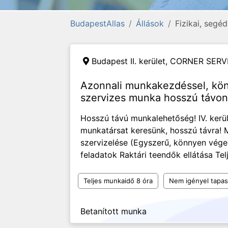
BudapestAllas
Állások
Fizikai, segé
Budapest II. kerület,
CORNER SERVI
Azonnali munkakezdéssel, kö
szervizes munka hosszú távo
Hosszú távú munkalehetőség! IV. kerül
munkatársat keresünk, hosszú távra! 
szervizelése (Egyszerű, könnyen vége
feladatok Raktári teendők ellátása Te
Teljes munkaidő 8 óra
Nem igényel tapas
Betanított munka