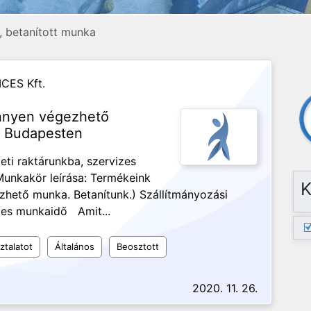
d, betanított munka
CES Kft.
nnyen végezhető
n Budapesten
eti raktárunkba, szervizes
Munkakör leírása: Termékeink
K
zhető munka. Betanítunk.) Szállítmányozási
ljes munkaidő Amit...
ztalatot
Általános
Beosztott
2020. 11. 26.